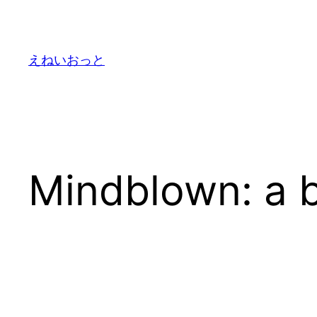
内
容
を
えねいおっと
ス
キ
ッ
プ
Mindblown: a b